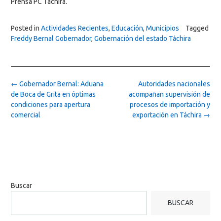
Prensa PC Táchira.
Posted in
Actividades Recientes
,
Educación
,
Municipios
Tagged
Freddy Bernal Gobernador
,
Gobernación del estado Táchira
Post
←
Gobernador Bernal: Aduana
Autoridades nacionales
navigation
de Boca de Grita en óptimas
acompañan supervisión de
condiciones para apertura
procesos de importación y
comercial
exportación en Táchira
→
Buscar
BUSCAR