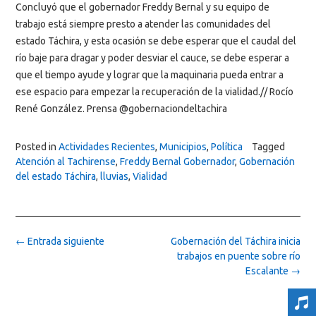
Concluyó que el gobernador Freddy Bernal y su equipo de
trabajo está siempre presto a atender las comunidades del
estado Táchira, y esta ocasión se debe esperar que el caudal del
río baje para dragar y poder desviar el cauce, se debe esperar a
que el tiempo ayude y lograr que la maquinaria pueda entrar a
ese espacio para empezar la recuperación de la vialidad.// Rocío
René González. Prensa @gobernaciondeltachira
Posted in
Actividades Recientes
,
Municipios
,
Política
Tagged
Atención al Tachirense
,
Freddy Bernal Gobernador
,
Gobernación
del estado Táchira
,
lluvias
,
Vialidad
Post
←
Entrada siguiente
Gobernación del Táchira inicia
navigation
trabajos en puente sobre río
Escalante
→