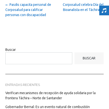
Post
←
Pasdis capacita personal de
Corposalud celebra Día del
navigation
Corposalud para calificar
Bioanalista en el Táchira
→
personas con discapacidad
Buscar
BUSCAR
ENTRADAS RECIENTES
Verifican mecanismos de recepción de ayuda solidaria por la
frontera Táchira – Norte de Santander
Gobernador Bernal: Es un evento natural de combustión