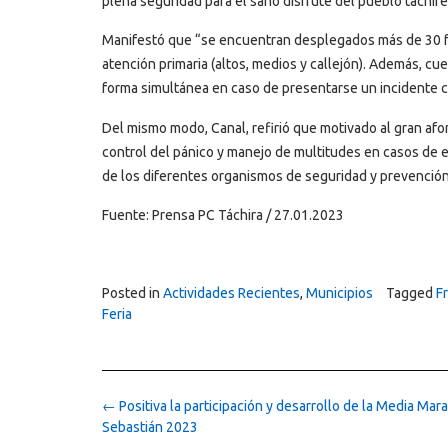
plena seguridad para el sano disfrute del pueblo tachiren
Manifestó que “se encuentran desplegados más de 30 fun
atención primaria (altos, medios y callejón). Además, cu
forma simultánea en caso de presentarse un incidente c
Del mismo modo, Canal, refirió que motivado al gran afo
control del pánico y manejo de multitudes en casos de e
de los diferentes organismos de seguridad y prevención, 
Fuente: Prensa PC Táchira / 27.01.2023
Posted in
Actividades Recientes
,
Municipios
Tagged
F
Feria
Post
←
Positiva la participación y desarrollo de la Media Mar
navigation
Sebastián 2023