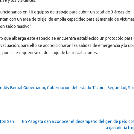
se y los visitantes.
cionarios en 10 equipos de trabajo para cubrir un total de 3 áreas de
entan con un área de triaje, de amplia capacidad para el manejo de victima
on saldo masivo”.
ro que alberga este espacio se encuentra establecido un protocolo para 
vacuación; para ello se acondicionaron las salidas de emergencia y la ub
por si se requerirse el desalojo de las instalaciones.
reddy Bernal Gobernador
,
Gobernación del estado Táchira
,
Seguridad
,
So
atón San
En Asogata dan a conocer el desempeño del gen de pelo cor
la ganadería tro