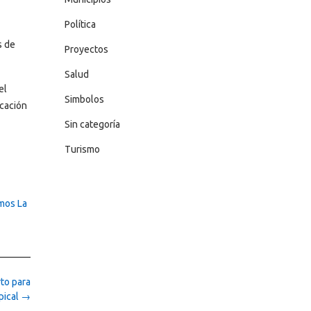
Política
s de
Proyectos
Salud
el
Simbolos
icación
Sin categoría
Turismo
mos La
to para
pical
→