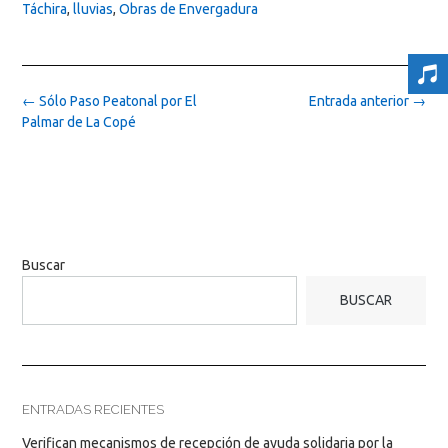
Táchira
,
lluvias
,
Obras de Envergadura
Post
←
Sólo Paso Peatonal por El
Entrada anterior
→
navigation
Palmar de La Copé
Buscar
BUSCAR
ENTRADAS RECIENTES
Verifican mecanismos de recepción de ayuda solidaria por la