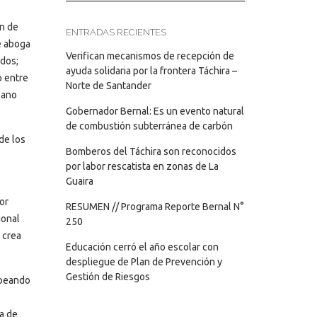
in de
ENTRADAS RECIENTES
e aboga
Verifican mecanismos de recepción de
dos;
ayuda solidaria por la frontera Táchira –
o entre
Norte de Santander
lano
Gobernador Bernal: Es un evento natural
de combustión subterránea de carbón
de los
Bomberos del Táchira son reconocidos
por labor rescatista en zonas de La
Guaira
or
RESUMEN // Programa Reporte Bernal N°
ional
250
 crea
Educación cerró el año escolar con
despliegue de Plan de Prevención y
Gestión de Riesgos
lpeando
na de