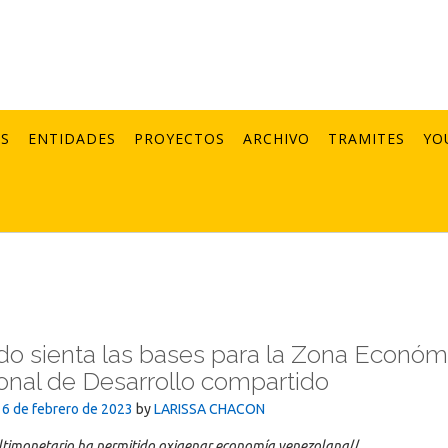
AS
ENTIDADES
PROYECTOS
ARCHIVO
TRAMITES
YO
o sienta las bases para la Zona Económ
onal de Desarrollo compartido
16 de febrero de 2023
by
LARISSA CHACON
timonetario ha permitido oxigenar economía venezolana
//