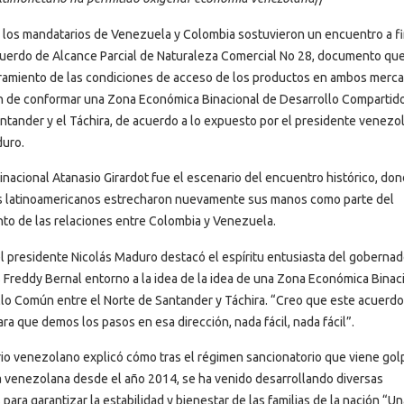
 los mandatarios de Venezuela y Colombia sostuvieron un encuentro a f
cuerdo de Alcance Parcial de Naturaleza Comercial No 28, documento qu
ramiento de las condiciones de acceso de los productos en ambos merca
ón de conformar una Zona Económica Binacional de Desarrollo Compartid
ntander y el Táchira, de acuerdo a lo expuesto por el presidente venezo
duro.
inacional Atanasio Girardot fue el escenario del encuentro histórico, don
s latinoamericanos estrecharon nuevamente sus manos como parte del
to de las relaciones entre Colombia y Venezuela.
el presidente Nicolás Maduro destacó el espíritu entusiasta del gobernad
 Freddy Bernal entorno a la idea de la idea de una Zona Económica Binac
lo Común entre el Norte de Santander y Táchira. “Creo que este acuerdo
ara que demos los pasos en esa dirección, nada fácil, nada fácil”.
io venezolano explicó cómo tras el régimen sancionatorio que viene go
 venezolana desde el año 2014, se ha venido desarrollando diversas
 para garantizar la estabilidad y bienestar de las familias de la nación “U