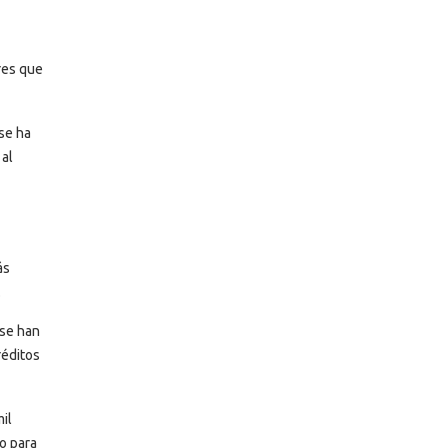
res que
se ha
 al
ás
.
 se han
réditos
il
o para