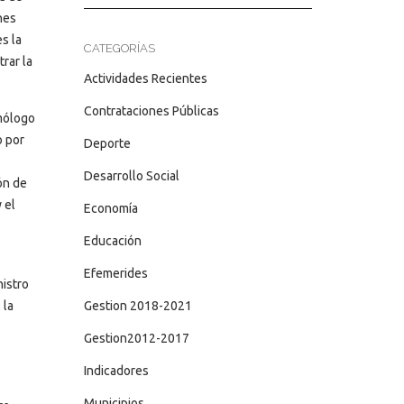
nes
s la
CATEGORÍAS
rar la
Actividades Recientes
Contrataciones Públicas
mólogo
o por
Deporte
Desarrollo Social
ón de
 el
Economía
Educación
Efemerides
nistro
 la
Gestion 2018-2021
Gestion2012-2017
Indicadores
Municipios