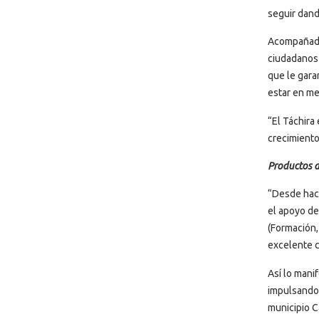
seguir dando
Acompañado 
ciudadanos 
que le garan
estar en me
“El Táchira
crecimiento
Productos d
“Desde hac
el apoyo de
(Formación,
excelente c
Así lo mani
impulsando 
municipio C