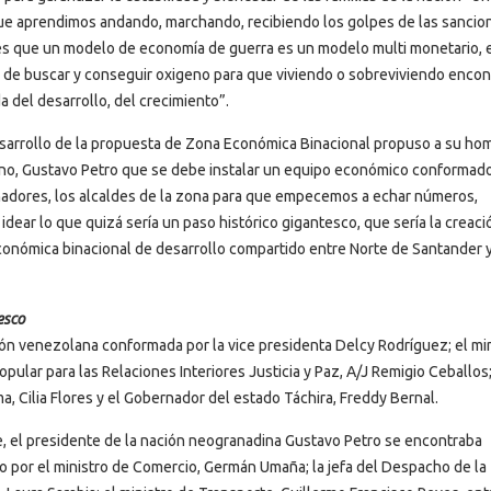
ue aprendimos andando, marchando, recibiendo los golpes de las sancio
es que un modelo de economía de guerra es un modelo multi monetario, e
 de buscar y conseguir oxigeno para que viviendo o sobreviviendo encont
a del desarrollo, del crecimiento”.
sarrollo de la propuesta de Zona Económica Binacional propuso a su ho
no, Gustavo Petro que se debe instalar un equipo económico conformad
adores, los alcaldes de la zona para que empecemos a echar números,
 idear lo que quizá sería un paso histórico gigantesco, que sería la creaci
onómica binacional de desarrollo compartido entre Norte de Santander y
esco
ón venezolana conformada por la vice presidenta Delcy Rodríguez; el mi
opular para las Relaciones Interiores Justicia y Paz, A/J Remigio Ceballos;
a, Cilia Flores y el Gobernador del estado Táchira, Freddy Bernal.
e, el presidente de la nación neogranadina Gustavo Petro se encontraba
por el ministro de Comercio, Germán Umaña; la jefa del Despacho de la