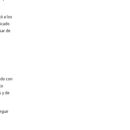
ó a los
ficado
esar de
ado con
to
s y de
eguir