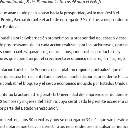
Formalización, Feria, Financiamiento. Las 4F para el éxito
//
sigue avanzando paso a paso hacía la prosperidad, así lo manifestó el
Freddy Bernal durante el acto de entrega de 39 créditos a emprendedo
en Peribeca.
 batalla por la Gobernación prometimos la prosperidad del estado y esto 
o progresivamente en cada acción realizada por los tachirenses, gracias
s comerciantes, ganaderos, empresarios, industriales, productores y
es que apuestan por el crecimiento económico de la región ”, agregó.
blación turística de Peribeca el mandatario regional puntualizó que el
nto es una herramienta fundamental impulsada por el presidente Nicol
 combatir el bloqueo y el cerco económico inducido por Estados Unidos
ontinúo la autoridad regional– la Universidad del emprendimiento donde
 hombres y mujeres del Táchira, cuyo certificado le permite acceder a c
or parte del Estado venezolano”.
ado entregamos 50 créditos y hoy se entregaron 39 más que van desde m
 mil dólares que les va a permitir a los emprendedores impulsar el negoci