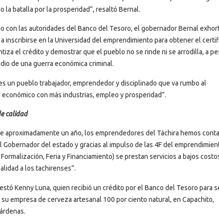
 la batalla por la prosperidad”, resaltó Bernal.
con las autoridades del Banco del Tesoro, el gobernador Bernal exhort
a inscribirse en la Universidad del emprendimiento para obtener el certi
tiza el crédito y demostrar que el pueblo no se rinde ni se arrodilla, a p
dio de una guerra económica criminal.
 es un pueblo trabajador, emprendedor y disciplinado que va rumbo al
 económico con más industrias, empleo y prosperidad”.
e calidad
e aproximadamente un año, los emprendedores del Táchira hemos cont
l Gobernador del estado y gracias al impulso de las 4F del emprendimien
 Formalización, Feria y Financiamiento) se prestan servicios a bajos costo
alidad a los tachirenses”.
festó Kenny Luna, quien recibió un crédito por el Banco del Tesoro para s
su empresa de cerveza artesanal 100 por ciento natural, en Capachito,
árdenas.