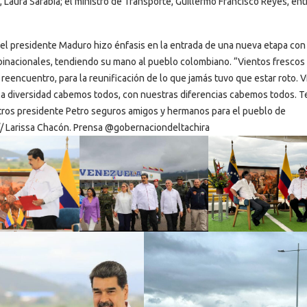
, Laura Sarabia; el ministro de Transporte, Guillermo Francisco Reyes, ent
, el presidente Maduro hizo énfasis en la entrada de una nueva etapa con
binacionales, tendiendo su mano al pueblo colombiano. “Vientos frescos
l reencuentro, para la reunificación de lo que jamás tuvo que estar roto. 
la diversidad cabemos todos, con nuestras diferencias cabemos todos. 
ros presidente Petro seguros amigos y hermanos para el pueblo de
/ Larissa Chacón. Prensa @gobernaciondeltachira