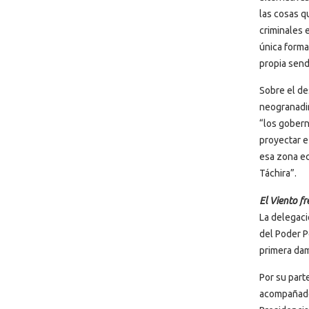
las cosas q
criminales 
única forma
propia send
Sobre el de
neogranadi
“los gobern
proyectar e
esa zona ec
Táchira”.
El Viento fr
La delegaci
del Poder P
primera dam
Por su part
acompañado 