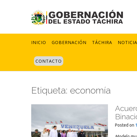
Skip
to
content
INICIO
GOBERNACIÓN
TÁCHIRA
NOTICI
CONTACTO
Etiqueta:
economía
Acuerd
Binaci
Posted on
Modelo mul