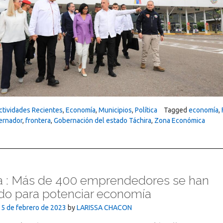
ctividades Recientes
,
Economía
,
Municipios
,
Política
Tagged
economía
,
ernador
,
frontera
,
Gobernación del estado Táchira
,
Zona Económica
a : Más de 400 emprendedores se han
do para potenciar economía
15 de febrero de 2023
by
LARISSA CHACON