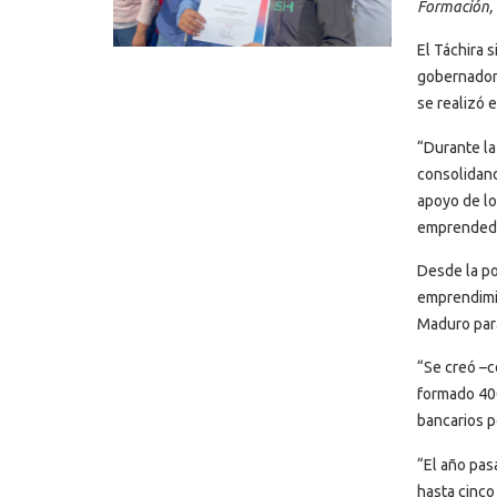
Formación, 
El Táchira 
gobernador 
se realizó 
“Durante la
consolidand
apoyo de lo
emprendedor
Desde la po
emprendimie
Maduro para
“Se creó –c
formado 400
bancarios p
“El año pas
hasta cinco