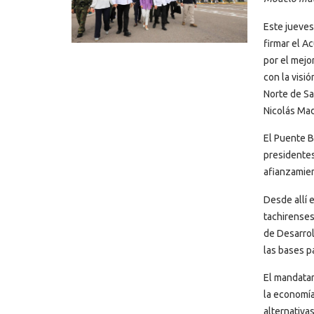
Este jueves
firmar el A
por el mejo
con la visi
Norte de Sa
Nicolás Ma
El Puente B
presidente
afianzamien
Desde allí 
tachirenses
de Desarrol
las bases p
El mandatar
la economía
alternativas