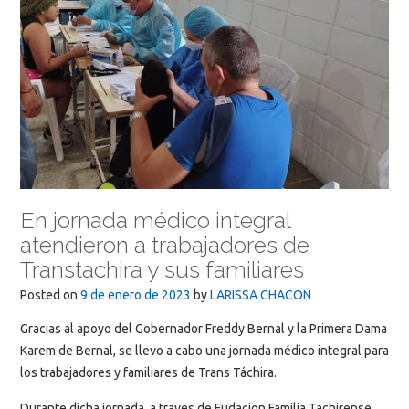
Posted in
Actividades Recientes
,
Desarrollo Social
,
Municipios
Tagged
Atención al Táchirense
,
familia
,
Freddy Bernal
Gobernador
,
Gobernación del estado Táchira