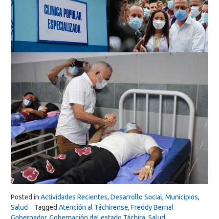
Posted in
Actividades Recientes
,
Desarrollo Social
,
Municipios
,
Salud
Tagged
Atención al Táchirense
,
Freddy Bernal
Gobernador
,
Gobernación del estado Táchira
,
Salud