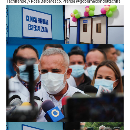
Tachirense.// Rosa Balbaresco. Prensa @gobernaciondeltachira