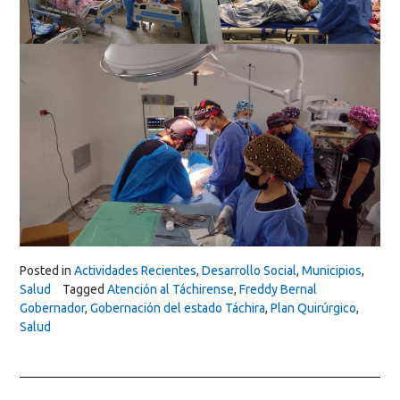
Posted in
Actividades Recientes
,
Desarrollo Social
,
Municipios
,
Salud
Tagged
Atención al Táchirense
,
Freddy Bernal
Gobernador
,
Gobernación del estado Táchira
,
Plan Quirúrgico
,
Salud